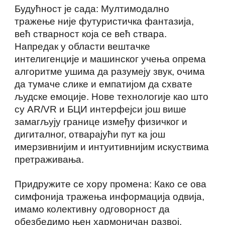
Будућност је сада: Мултимодално
тражење није футуристичка фантазија,
већ стварност која се већ ствара.
Напредак у области вештачке
интелигенције и машинског учења опрема
алгоритме ушима да разумеју звук, очима
да тумаче слике и емпатијом да схвате
људске емоције. Нове технологије као што
су AR/VR и БЦИ интерфејси још више
замагљују границе између физичког и
дигиталног, отварајући пут ка још
имерзивнијим и интуитивнијим искуствима
претраживања.
Придружите се хору промена: Како се ова
симфонија тражења информација одвија,
имамо колективну одговорност да
обезбедимо њен хармоничан развој.