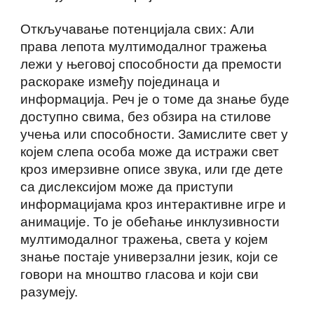
Откључавање потенцијала свих: Али
права лепота мултимодалног тражења
лежи у његовој способности да премости
раскораке између појединаца и
информација. Реч је о томе да знање буде
доступно свима, без обзира на стилове
учења или способности. Замислите свет у
којем слепа особа може да истражи свет
кроз имерзивне описе звука, или где дете
са дислексијом може да приступи
информацијама кроз интерактивне игре и
анимације. То је обећање инклузивности
мултимодалног тражења, света у којем
знање постаје универзални језик, који се
говори на мноштво гласова и који сви
разумеју.