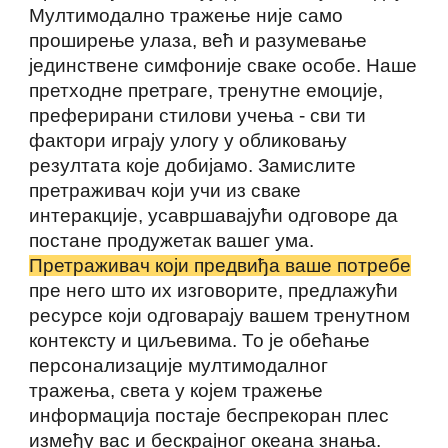
Мултимодално тражење није само
проширење улаза, већ и разумевање
јединствене симфоније сваке особе. Наше
претходне претраге, тренутне емоције,
преферирани стилови учења - сви ти
фактори играју улогу у обликовању
резултата које добијамо. Замислите
претраживач који учи из сваке
интеракције, усавршавајући одговоре да
постане продужетак вашег ума.
Претраживач који предвиђа ваше потребе
пре него што их изговорите, предлажући
ресурсе који одговарају вашем тренутном
контексту и циљевима. То је обећање
персонализације мултимодалног
тражења, света у којем тражење
информација постаје беспрекоран плес
између вас и бескрајног океана знања.