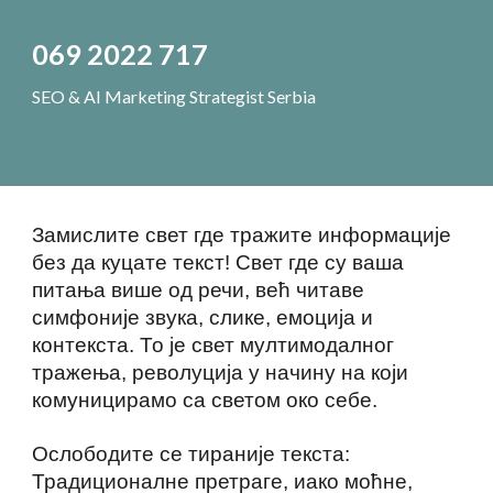
069 2022 717
SEO & AI Marketing Strategist Serbia
Замислите свет где тражите информације
без да куцате текст! Свет где су ваша
питања више од речи, већ читаве
симфоније звука, слике, емоција и
контекста. То је свет мултимодалног
тражења, револуција у начину на који
комуницирамо са светом око себе.
Ослободите се тираније текста:
Традиционалне претраге, иако моћне,