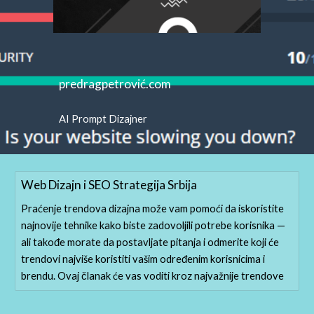
predragpetrović.com
AI Prompt Dizajner
Web Dizajn i SEO Strategija Srbija
Praćenje trendova dizajna može vam pomoći da iskoristite
najnovije tehnike kako biste zadovoljili potrebe korisnika —
ali takođe morate da postavljate pitanja i odmerite koji će
trendovi najviše koristiti vašim određenim korisnicima i
brendu. Ovaj članak će vas voditi kroz najvažnije trendove