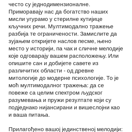
често су једнодимензионалне.
Приморавају нас да богатство наших
мисли угурамо у стерилне кутијице
кључних речи. Мултимодално тражење
разбија те ограничености. Замислите да
зујањем откријете наслов песме, њено
место у историји, па чак и сличне мелодије
које одговарају вашем расположењу. Или
опишите сан и добијете савете из
различитих области - од древне
митологије до модерне психологије. То је
моћ мултимодалног тражења: да се
повеже са целим спектром људског
разумевања и пружи резултате који су
подједнако нијансирани и вишеслојни као
и ваша питања.
Прилагођено вашој јединственој мелодији: