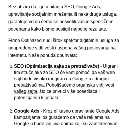
Bez obzira da li je u pitanju
SEO, Google Ads,
upravljanje socijalnim mrežama
ili neka druga usluga,
garantujemo da ćemo se posvetiti vašim specifičnim
potrebama kako bismo postigli najbolje rezultate.
Firma Optimized nudi širok spektar digitalnih usluga za
unapređenje vidljivosti i uspeha vašeg poslovanja na
internetu. Naša ponuda obuhvata:
SEO (Optimizacija sajta za pretraživače)
- Uigrani
tim stručnjaka za SEO će vam pomoći da vaš web
sajt bude visoko rangiran na Google-u i drugim
pretraživačima.
Poboljšaćemo organsku vidljivost
vašeg sajta
, što će privući više posetilaca i
potencijalnih klijenata.
Google Ads
- Kroz efikasno upravljanje Google Ads
kampanjama, osiguraćemo da vaša reklama na
Google-u bude vidljiva onima koji su zainteresovani