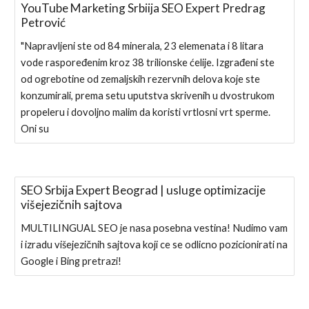
YouTube Marketing Srbiija SEO Expert Predrag
Petrović
"Napravljeni ste od 84 minerala, 23 elemenata i 8 litara
vode raspoređenim kroz 38 trilionske ćelije. Izgrađeni ste
od ogrebotine od zemaljskih rezervnih delova koje ste
konzumirali, prema setu uputstva skrivenih u dvostrukom
propeleru i dovoljno malim da koristi vrtlosni vrt sperme.
Oni su
SEO Srbija Expert Beograd | usluge optimizacije
višejezičnih sajtova
MULTILINGUAL SEO je nasa posebna vestina! Nudimo vam
i izradu višejezičnih sajtova koji ce se odlicno pozicionirati na
Google i Bing pretrazi!