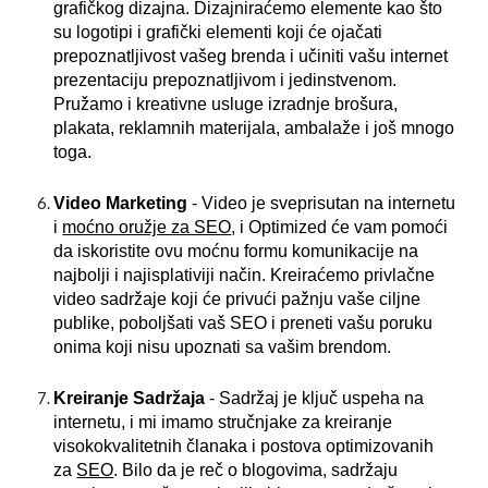
grafičkog dizajna. Dizajniraćemo elemente kao što
su logotipi i grafički elementi koji će ojačati
prepoznatljivost vašeg brenda i učiniti vašu internet
prezentaciju prepoznatljivom i jedinstvenom.
Pružamo i kreativne usluge izradnje brošura,
plakata, reklamnih materijala, ambalaže i još mnogo
toga.
Video Marketing
- Video je sveprisutan na internetu
i
moćno oružje za SEO
, i Optimized će vam pomoći
da iskoristite ovu moćnu formu komunikacije na
najbolji i najisplativiji način. Kreiraćemo privlačne
video sadržaje koji će privući pažnju vaše ciljne
publike, poboljšati vaš SEO i preneti vašu poruku
onima koji nisu upoznati sa vašim brendom.
Kreiranje Sadržaja
- Sadržaj je ključ uspeha na
internetu, i mi imamo stručnjake za kreiranje
visokokvalitetnih članaka i postova optimizovanih
za
SEO
. Bilo da je reč o blogovima, sadržaju