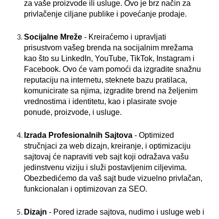
za vaše proizvode ili usluge. Ovo je brz način za
privlačenje ciljane publike i povećanje prodaje.
Socijalne Mreže
- Kreiraćemo i upravljati
prisustvom vašeg brenda na socijalnim mrežama
kao što su LinkedIn, YouTube, TikTok, Instagram i
Facebook. Ovo će vam pomoći da izgradite snažnu
reputaciju na internetu, steknete bazu pratilaca,
komunicirate sa njima, izgradite brend na željenim
vrednostima i identitetu, kao i plasirate svoje
ponude, proizvode, i usluge.
Izrada Profesionalnih Sajtova
- Optimized
stručnjaci za web dizajn, kreiranje, i optimizaciju
sajtovaj će napraviti veb sajt koji odražava vašu
jedinstvenu viziju i služi postavljenim ciljevima.
Obezbedićemo da vaš sajt bude vizuelno privlačan,
funkcionalan i optimizovan za SEO.
Dizajn
- Pored izrade sajtova, nudimo i usluge web i