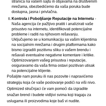
stranica na vašem sajtu ili objavama na društvenim
mrežama, obezbedićemo da vaša poruka bude
dostupna, jasna i privlačna.
Kontrola i Poboljšanje Reputacije na Internetu
-
Naša agencija će pažljivo pratiti i analizirati vaše
prisustvo na internetu, identifikovati potencijalne
probleme i raditi na njihovom rešavanju.
Uključujemo se u komunikaciju sa vašim klijentima
na socijalnim mrežama i drugim platformama kako
bismo izgradili pozitivnu sliku o vašem brendu i
rešavali eventualne negativne komentare i kritike.
Optimizovanjem vašeg prisustva i reputacije,
osiguravamo da vaša firma ostavi pozitivan utisak
na potencijalne klijente.
Pošaljite nam poruku ili nas pozovite i napravićemo
strategiju koja će vaše poslovanje podići na viši nivo.
Optimized stručnjaci će vam pomoći da izgradite
snažan brend i budete vidljivi svima koji tragaju za
uslugama ili proizvodima koje baš vi nudite.